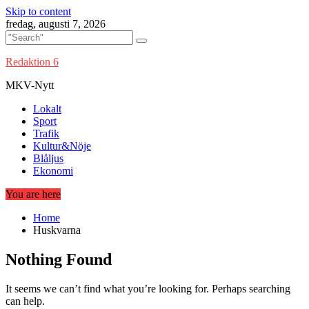
Skip to content
fredag, augusti 7, 2026
Redaktion 6
MKV-Nytt
Lokalt
Sport
Trafik
Kultur&Nöje
Blåljus
Ekonomi
You are here
Home
Huskvarna
Nothing Found
It seems we can’t find what you’re looking for. Perhaps searching
can help.