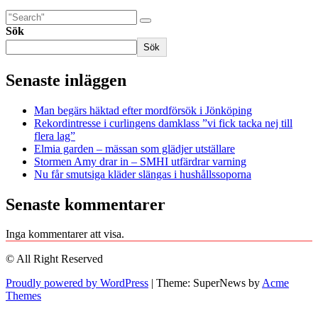
Sök
Sök
Senaste inläggen
Man begärs häktad efter mordförsök i Jönköping
Rekordintresse i curlingens damklass ”vi fick tacka nej till
flera lag”
Elmia garden – mässan som glädjer utställare
Stormen Amy drar in – SMHI utfärdrar varning
Nu får smutsiga kläder slängas i hushållssoporna
Senaste kommentarer
Inga kommentarer att visa.
© All Right Reserved
Proudly powered by WordPress
|
Theme: SuperNews by
Acme
Themes